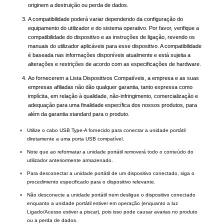
originem a destruição ou perda de dados.
A compatibilidade poderá variar dependendo da configuração do
equipamento do utilizador e do sistema operativo. Por favor, verifique a
compatibilidade do dispositivo e as instruções de ligação, revendo os
manuais do utilizador aplicáveis para esse dispositivo. A compatibilidade
é baseada nas informações disponíveis atualmente e está sujeita a
alterações e restrições de acordo com as especificações de hardware.
Ao fornecerem a Lista Dispositivos Compatíveis, a empresa e as suas
empresas afiliadas não dão qualquer garantia, tanto expressa como
implícita, em relação à qualidade, não-infringimento, comercialização e
adequação para uma finalidade específica dos nossos produtos, para
além da garantia standard para o produto.
●
Utilize o cabo USB Type-A fornecido para conectar a unidade portátil
diretamente a uma porta USB compatível.
●
Note que ao reformatar a unidade portátil removerá todo o conteúdo do
utilizador anteriormente armazenado.
●
Para desconectar a unidade portátil de um dispositivo conectado, siga o
procedimento especificado para o dispositivo relevante.
●
Não desconecte a unidade portátil nem desligue o dispositivo conectado
enquanto a unidade portátil estiver em operação (enquanto a luz
Ligado/Acesso estiver a piscar), pois isso pode causar avarias no produto
ou a perda de dados.