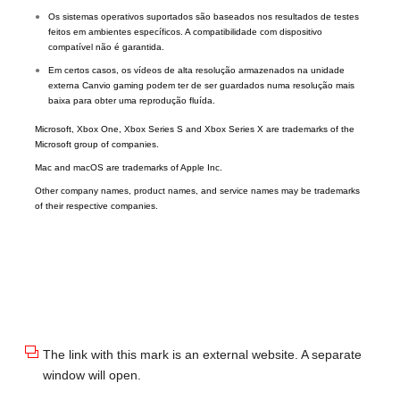
●
Os sistemas operativos suportados são baseados nos resultados de testes
feitos em ambientes específicos. A compatibilidade com dispositivo
compatível não é garantida.
●
Em certos casos, os vídeos de alta resolução armazenados na unidade
externa Canvio gaming podem ter de ser guardados numa resolução mais
baixa para obter uma reprodução fluída.
Microsoft, Xbox One, Xbox Series S and Xbox Series X are trademarks of the
Microsoft group of companies.
Mac and macOS are trademarks of Apple Inc.
Other company names, product names, and service names may be trademarks
of their respective companies.
The link with this mark is an external website. A separate
window will open.