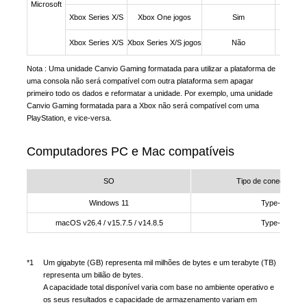
Microsoft
Xbox Series X/S
Xbox One jogos
Sim
Xbox Series X/S
Xbox Series X/S jogos
Não
Nota : Uma unidade Canvio Gaming formatada para utilizar a plataforma de
uma consola não será compatível com outra plataforma sem apagar
primeiro todo os dados e reformatar a unidade. Por exemplo, uma unidade
Canvio Gaming formatada para a Xbox não será compatível com uma
PlayStation, e vice-versa.
Computadores PC e Mac compatíveis
SO
Tipo de conector US
Windows 11
Type-A
macOS v26.4 / v15.7.5 / v14.8.5
Type-A
*1
Um gigabyte (GB) representa mil milhões de bytes e um terabyte (TB)
representa um bilião de bytes.
A capacidade total disponível varia com base no ambiente operativo e
os seus resultados e capacidade de armazenamento variam em