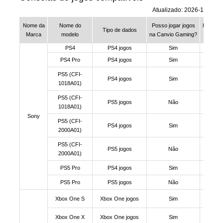
Atualizado: 2026-1
Nome da
Nome do
Posso jogar jogos
Posso g
Tipo de dados
Marca
modelo
na Canvio Gaming?
na Can
PS4
PS4 jogos
Sim
PS4 Pro
PS4 jogos
Sim
PS5 (CFI-
PS4 jogos
Sim
1018A01)
PS5 (CFI-
PS5 jogos
Não
1018A01)
Sony
PS5 (CFI-
PS4 jogos
Sim
2000A01)
PS5 (CFI-
PS5 jogos
Não
2000A01)
PS5 Pro
PS4 jogos
Sim
PS5 Pro
PS5 jogos
Não
Xbox One S
Xbox One jogos
Sim
Xbox One X
Xbox One jogos
Sim