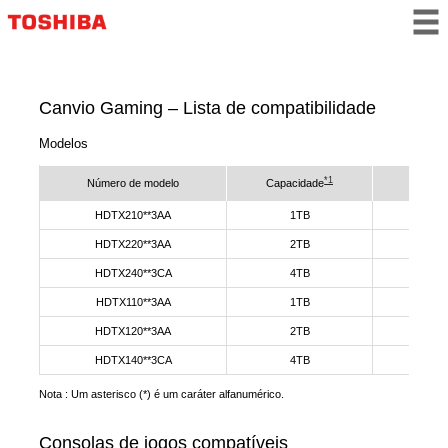
Canvio Gaming – Lista de compatibilidade
Modelos
*1
Número de modelo
Capacidade
Inte
HDTX210**3AA
1TB
USB 3.
HDTX220**3AA
2TB
USB 3.
HDTX240**3CA
4TB
USB 3.
HDTX110**3AA
1TB
USB 3.
HDTX120**3AA
2TB
USB 3.
HDTX140**3CA
4TB
USB 3.
Nota : Um asterisco (*) é um caráter alfanumérico.
Consolas de jogos compatíveis