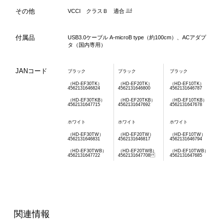
その他
※4
VCCI クラスＢ 適合
付属品
USB3.0ケーブル A-microB type（約100cm）、ACアダプ
タ（国内専用）
JANコード
ブラック
ブラック
ブラック
（HD-EF30TK）
（HD-EF20TK）
（HD-EF10TK）
4562131646824
4562131646800
4562131646787
（HD-EF30TKB）
（HD-EF20TKB）
（HD-EF10TKB）
4562131647715
4562131647692
4562131647678
ホワイト
ホワイト
ホワイト
（HD-EF30TW）
（HD-EF20TW）
（HD-EF10TW）
4562131646831
4562131646817
4562131646794
（HD-EF30TWB）
（HD-EF20TWB）
（HD-EF10TWB）
4562131647722
4562131647708
4562131647685
関連情報