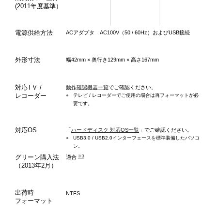
(2011年度基準）
電源供給方法
ACアダプタ AC100V（50 / 60Hz）およびUSB接続
外形寸法
幅42mm × 奥行き129mm × 高さ167mm
対応TＶ /
動作確認機器一覧
でご確認ください。
レコーダー
●
テレビ / レコーダーでご使用の場合は再フォーマットが必
要です。
対応OS
「
ハードディスク 対応OS一覧
」でご確認ください。
●
USB3.0 / USB2.0インターフェースを標準装備したパソコ
ン。
グリーン購入法
※3
適合
（2013年2月）
出荷時
NTFS
フォーマット