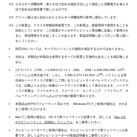
※2
エネルギー消費効率：省エネ法で定める測定方法により測定した消費電力を省エネ
法で定める記憶容量で除したものです。
※3
グリーン購入法に定められたエネルギー消費効率の基準に適合しています。
※4
この装置は、クラスＢ情報技術装置です。この装置は、家庭環境で使用することを
目的としていますが、この装置がラジオやテレビジョン受信機に近接して使用され
ると、受信障害を引き起こすことがあります。取扱説明書に従って正しい取り扱い
をしてください。
●
対応OSについては、すべてのパソコンとの接続を保証するものではありません。
●
当社は、本製品が本製品を使用するすべての装置と互換性があることを保証致しま
せん。
9
●
1テラバイト（1TB）＝1,000ギガバイト（GB）、1GB＝1,000,000,000（10
）
30
バイトによる算出値です。しかし、１GB=1,073,741,824（2
）バイトによる算
出値をハードディスク容量として用いるコンピューターオペレーティングシステム
では、記載よりも少ない容量がハードディスク容量として表示されます。ハードデ
ィスク容量は、ファイルサイズ、フォーマット、セッティング、ソフトウェア、オ
ペレーティングシステムおよびその他の要因で変わります。
●
本製品はNTFSでフォーマット済みです。 Windows PCでご使用の場合は、そのま
まご使用いただけます。
●
Macでご使用の場合は、OS Xで再フォーマットが必要です。詳しくは「
Mac OS
Xでのフォーマット（初期化）マニュアル
」をご参照ください。
●
テレビ / レコーダーでご使用の場合は、テレビ / レコーダーで再フォーマットが必
要です。詳しくはテレビ / レコーダーの取扱説明書をご参照ください。