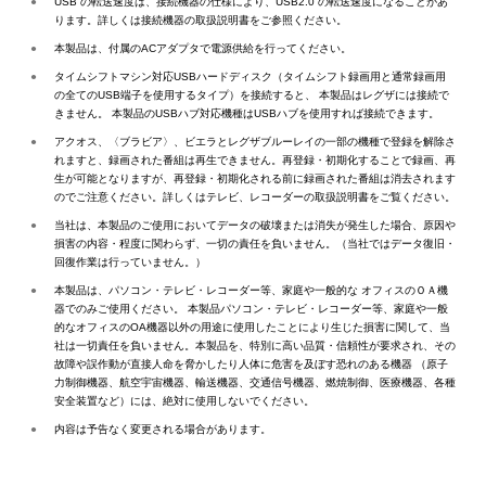
●
USB の転送速度は、接続機器の仕様により、USB2.0 の転送速度になることがあ
ります。詳しくは接続機器の取扱説明書をご参照ください。
●
本製品は、付属のACアダプタで電源供給を行ってください。
●
タイムシフトマシン対応USBハードディスク（タイムシフト録画用と通常録画用
の全てのUSB端子を使用するタイプ）を接続すると、 本製品はレグザには接続で
きません。 本製品のUSBハブ対応機種はUSBハブを使用すれば接続できます。
●
アクオス、〈ブラビア〉、ビエラとレグザブルーレイの一部の機種で登録を解除さ
れますと、録画された番組は再生できません。再登録・初期化することで録画、再
生が可能となりますが、再登録・初期化される前に録画された番組は消去されます
のでご注意ください。詳しくはテレビ、レコーダーの取扱説明書をご覧ください。
●
当社は、本製品のご使用においてデータの破壊または消失が発生した場合、原因や
損害の内容・程度に関わらず、一切の責任を負いません。（当社ではデータ復旧・
回復作業は行っていません。）
●
本製品は、パソコン・テレビ・レコーダー等、家庭や一般的な オフィスのＯＡ機
器でのみご使用ください。 本製品パソコン・テレビ・レコーダー等、家庭や一般
的なオフィスのOA機器以外の用途に使用したことにより生じた損害に関して、当
社は一切責任を負いません。本製品を、特別に高い品質・信頼性が要求され、その
故障や誤作動が直接人命を脅かしたり人体に危害を及ぼす恐れのある機器 （原子
力制御機器、航空宇宙機器、輸送機器、交通信号機器、燃焼制御、医療機器、各種
安全装置など）には、絶対に使用しないでください。
●
内容は予告なく変更される場合があります。