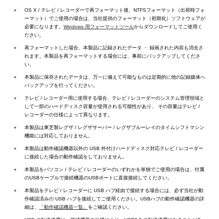
●
OS X / テレビ / レコーダーで再フォーマット後、NTFSフォーマット（出荷時フォ
ーマット）でご使用の場合は、当社提供のフォーマット（初期化）ソフトウェアが
必要になります。
Windows 用フォーマットツール
からダウンロードしてご使用く
ださい。
●
再フォーマットした場合、本製品に記録されたデータ ・ 録画された内容も消去さ
れます。本製品を再フォーマットする場合には、事前にバックアップしてくださ
い。
●
本製品に保存されたデータは、万一に備えて可能なものは定期的に他の記録媒体へ
バックアップを行ってください。
●
テレビ / レコーダー用に使用する場合、テレビ / レコーダーのシステム管理領域と
して一部のハードディスク容量が使用される可能性があり、 その容量はテレビ /
レコーダーの仕様によって異なります。
●
本製品は東芝製レグザ / レグザサーバー / レグザブルーレイのタイムシフトマシン
機能には対応しておりません。
●
本製品は動作確認機器以外の USB 外付けハードディスク対応テレビ / レコーダー
に接続した場合の動作確認をしておりません。
●
本製品をパソコン / テレビ / レコーダーのいずれかを単独でご使用の場合は、付属
のUSBケーブルで接続機器のUSBポートに直接接続してください。
●
本製品をテレビ / レコーダーに USB ハブ経由で接続する場合には、必ず当社が動
作確認済みの USB ハブを接続してご使用ください。USBハブの動作確認機器の詳
細は、
「動作確認機器一覧」
をご確認ください。